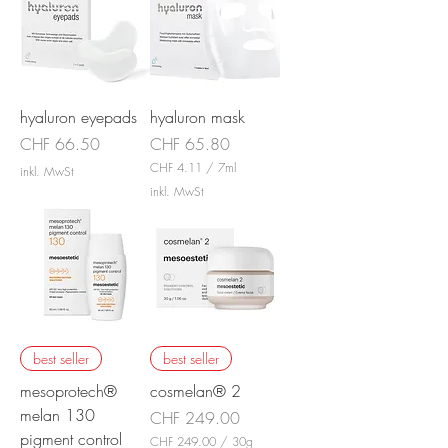
t
4
e
.
r
3
0
p
r
o
hyaluron eyepads
hyaluron mask
1
M
Preis
Preis
CHF 66.50
CHF 65.80
i
l
CHF 4.11
/
7ml
inkl. MwSt
l
C
inkl. MwSt
i
H
l
F
i
t
4
e
.
r
1
1
p
r
o
best seller
best seller
7
M
mesoprotech®
cosmelan® 2
i
l
melan 130
Preis
CHF 249.00
l
pigment control
i
CHF 249.00
/
30g