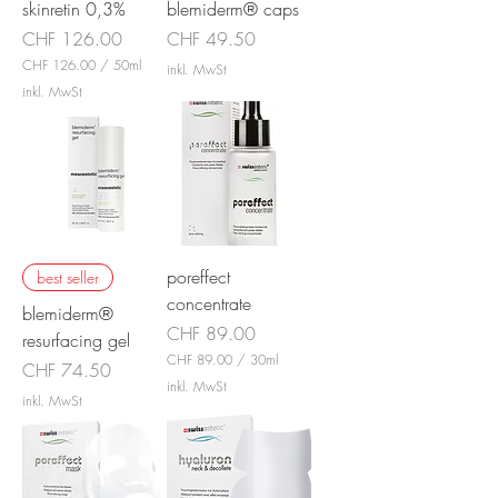
skinretin 0,3%
blemiderm® caps
Preis
Preis
CHF 126.00
CHF 49.50
CHF 126.00
/
50ml
inkl. MwSt
C
inkl. MwSt
H
F
1
2
6
.
0
0
p
poreffect
best seller
r
o
concentrate
blemiderm®
5
Preis
CHF 89.00
0
resurfacing gel
M
CHF 89.00
/
30ml
Preis
i
CHF 74.50
C
l
inkl. MwSt
H
inkl. MwSt
l
F
i
l
8
i
9
t
.
e