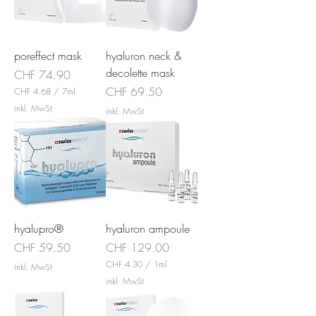
0
r
0
p
r
o
poreffect mask
hyaluron neck &
3
0
decolette mask
Preis
CHF 74.90
M
Preis
CHF 69.50
CHF 4.68
/
7ml
i
C
l
inkl. MwSt
inkl. MwSt
H
l
F
i
l
4
i
.
t
6
e
8
r
p
r
o
7
hyalupro®
hyaluron ampoule
M
Preis
Preis
CHF 59.50
CHF 129.00
i
l
CHF 4.30
/
1ml
inkl. MwSt
l
C
inkl. MwSt
i
H
l
F
i