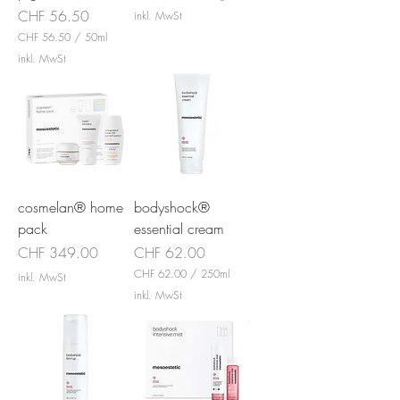
l
C
Preis
CHF 56.50
inkl. MwSt
i
H
t
CHF 56.50
/
50ml
F
e
C
inkl. MwSt
r
H
2
F
4
9
5
.
6
0
.
0
5
p
0
r
p
o
r
3
cosmelan® home
bodyshock®
o
0
5
G
pack
essential cream
0
r
Preis
Preis
CHF 349.00
CHF 62.00
M
a
i
m
CHF 62.00
/
250ml
inkl. MwSt
l
m
C
l
inkl. MwSt
H
i
F
l
i
6
t
2
e
.
r
0