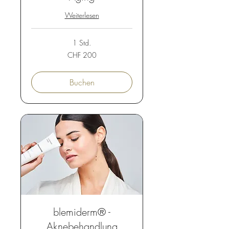
Weiterlesen
1 Std.
200
CHF 200
Schweizer
Franken
Buchen
blemiderm® -
Aknebehandlung