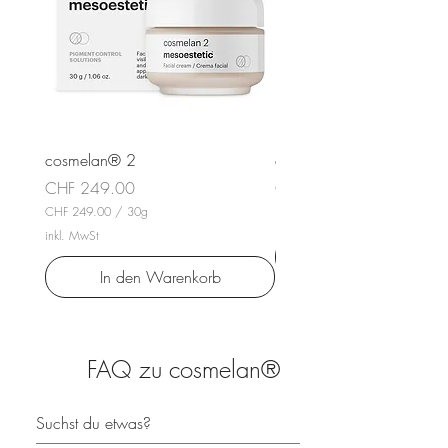
cosmelan® 2
cosmelan® home pack
Preis
Preis
CHF 249.00
CHF 349.00
CHF 249.00
/
30g
inkl. MwSt
C
inkl. MwSt
H
F
In den Warenkorb
2
4
9
.
0
FAQ zu cosmelan®
0
p
r
o
3