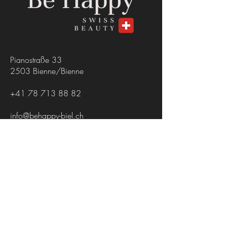
Pianostraße 33
2503 Bienne/Bienne
+41 78 713 88 82
info@behappy-biel.ch
Con
biscotti
impronta
privacy
dizio
ni
© 2022 Be Happy Ltd