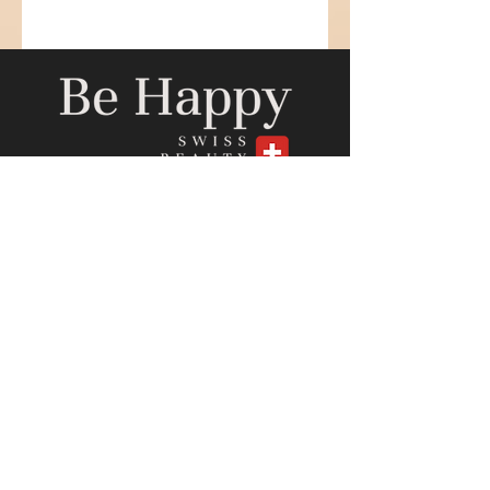
Bahnhofstrasse 4
2502 Biel/Bienne
+41 79 564 14 90
info@behappyswissbeauty.com
AGB
Cookies
Impressum
Datenschutz